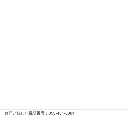
る詳細は、下記「個人情報のお問合せ先」までお問合せくださ
い。
また、その他当社の個人情報の取扱いに関するお問合せ、苦情に
つきましても、下記「個人情報のお問合せ先」の宛先にてお受け
しております。
10．プライバシーポリシーの変更について
このプライバシーポリシーは、法令の改定、当社の判断等により
予告なく変更する場合があります。この場合には、当社Ｗｅｂサ
イト上において変更したプライバシーポリシーを掲載するものと
します。
個人情報のお問合せ先
〒435-0051 浜松市東区市野町91-2
株式会社オオセ
お問い合わせ電話番号：053-434-0864